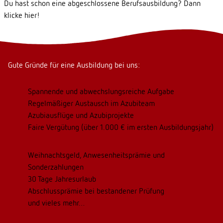
Du hast schon eine abgeschlossene Berufsausbildung? Dann
klicke
hier
!
Gute Gründe für eine Ausbildung bei uns:
Spannende und abwechslungsreiche Aufgabe
Regelmäßiger Austausch im Azubiteam
Azubiausflüge und Azubiprojekte
Faire Vergütung (über 1.000 € im ersten Ausbildungsjahr)
Weihnachtsgeld, Anwesenheitsprämie und
Sonderzahlungen
30 Tage Jahresurlaub
Abschlussprämie bei bestandener Prüfung
und vieles mehr…